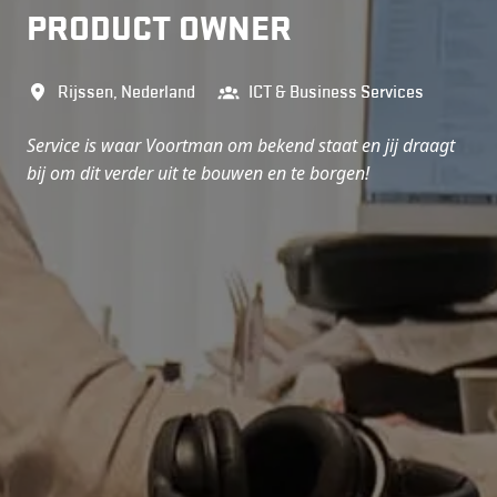
PRODUCT OWNER
Rijssen
,
Nederland
ICT & Business Services
Service is waar Voortman om bekend staat en jij draagt
bij om dit verder uit te bouwen en te borgen!