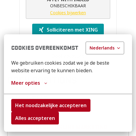
ONBESCHIKBAAR
Cookies bijwerken
Solliciteren met XING
COOKIES OVEREENKOMST
Nederlands
Deel vacature
We gebruiken cookies zodat we je de beste 
website ervaring te kunnen bieden.
OPEN POSITIONS
Meer opties
Laat filters zien
Het noodzakelijke accepteren
Alles accepteren
WERKSTUDENT ONLINE MARKETING