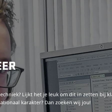
EER
echniek? Lijkt het je leuk om dit in zetten bij 
ationaal karakter? Dan zoeken wij jou!