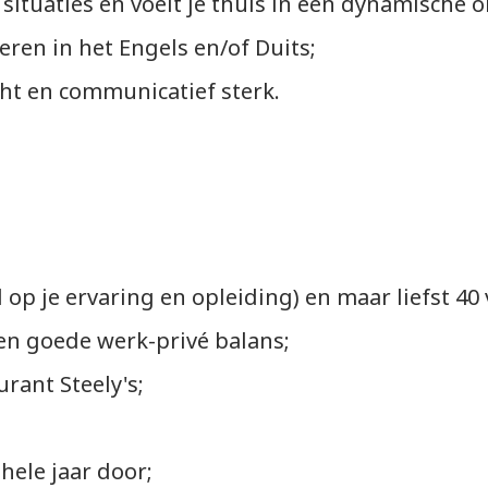
situaties en voelt je thuis in een dynamische 
 in het Engels en/of Duits;
t en communicatief sterk.
 je ervaring en opleiding) en maar liefst 40
 goede werk-privé balans;
ant Steely's;
ele jaar door;