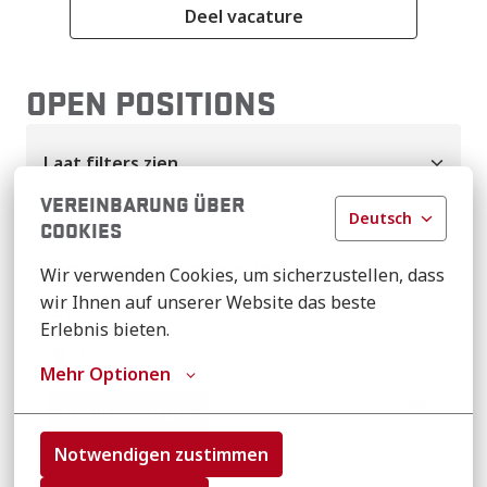
Deel vacature
OPEN POSITIONS
Laat filters zien
VEREINBARUNG ÜBER
Deutsch
COOKIES
FIELD SERVICE TECHNICIAN
Wir verwenden Cookies, um sicherzustellen, dass 
wir Ihnen auf unserer Website das beste 
Remote, Hybride
Erlebnis bieten.
Monee
,
Illinois
,
Verenigde Staten
Mehr Optionen
EN
Bekijk vacature
Notwendigen zustimmen