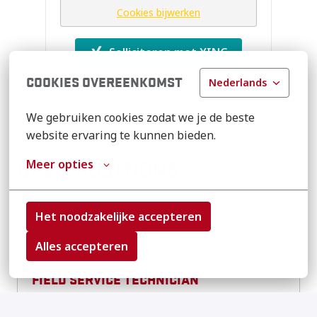
Cookies bijwerken
Solliciteren met XING
COOKIES OVEREENKOMST
Nederlands
Deel vacature
We gebruiken cookies zodat we je de beste 
website ervaring te kunnen bieden.
Meer opties
OPEN POSITIONS
Laat filters zien
Het noodzakelijke accepteren
Alles accepteren
FIELD SERVICE TECHNICIAN
Remote, Hybride