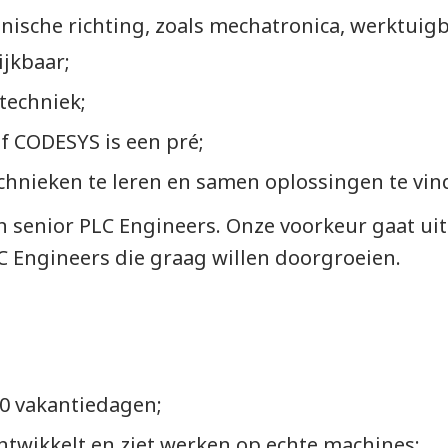
hnische richting, zoals mechatronica, werktui
ijkbaar;
techniek;
f CODESYS is een pré;
hnieken te leren en samen oplossingen te vin
n senior PLC Engineers. Onze voorkeur gaat uit
 Engineers die graag willen doorgroeien.
40 vakantiedagen;
ontwikkelt en ziet werken op echte machines;