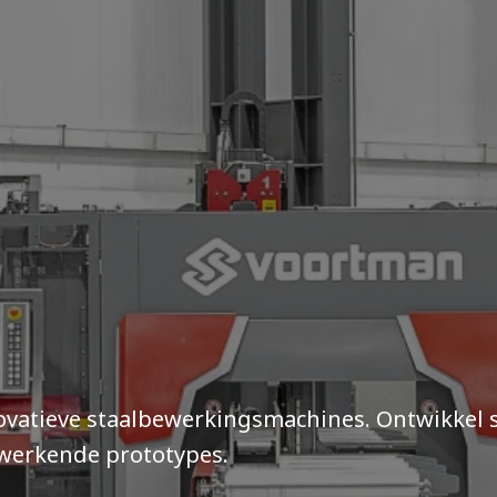
vatieve staalbewerkingsmachines. Ontwikkel s
 werkende prototypes.