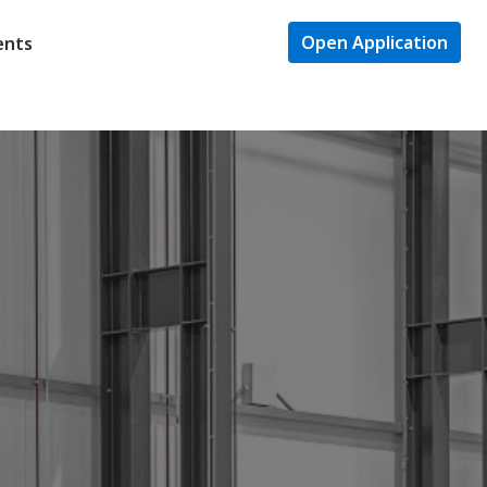
Open Application
ents