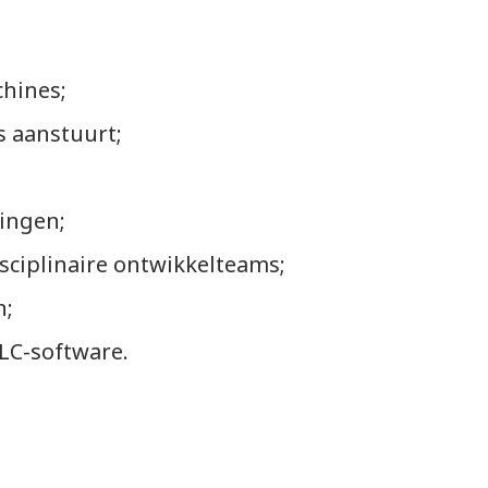
hines;
s aanstuurt;
ingen;
sciplinaire ontwikkelteams;
n;
LC-software.