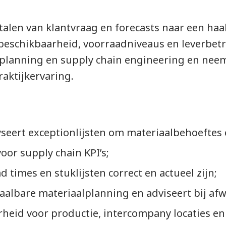
ertalen van klantvraag en forecasts naar een ha
 beschikbaarheid, voorraadniveaus en leverbe
lanning en supply chain engineering en neemt
raktijkervaring.
seert exceptionlijsten om materiaalbehoeftes en
oor supply chain KPI’s;
d times en stuklijsten correct en actueel zijn;
haalbare materiaalplanning en adviseert bij afw
heid voor productie, intercompany locaties en