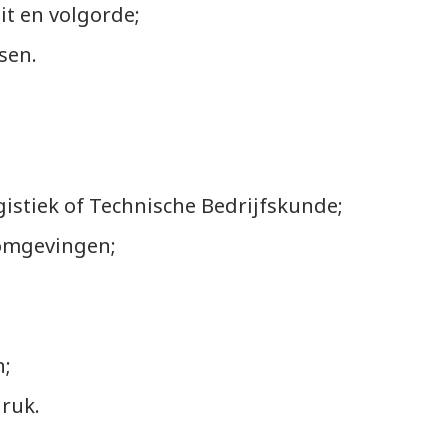
it en volgorde;
sen.
istiek of Technische Bedrijfskunde;
eomgevingen;
n;
druk.