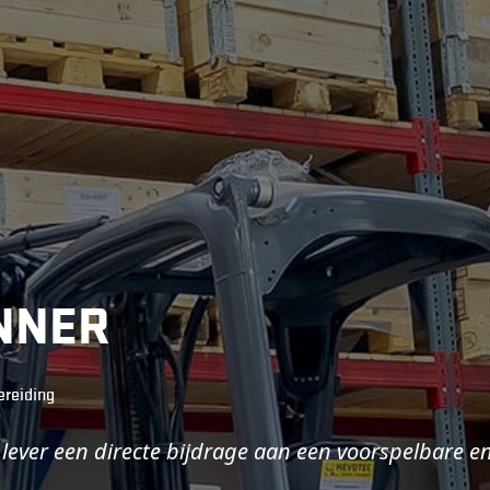
NNER
ereiding
ever een directe bijdrage aan een voorspelbare en 