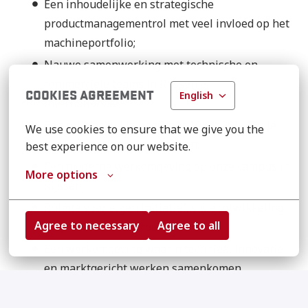
Een inhoudelijke en strategische
productmanagementrol met veel invloed op het
machineportfolio;
Nauwe samenwerking met technische en
commerciële teams in Rijssen en
COOKIES AGREEMENT
English
internationaal;
Een rol waarbij je ongeveer 10 tot 20% van je
We use cookies to ensure that we give you the 
tijd internationaal zult reizen;
best experience on our website.
Een moderne werkomgeving op onze campus in
More options
Rijssen;
Ruimte voor eigen initiatief, visieontwikkeling
Agree to necessary
Agree to all
en professionele groei;
Een werkomgeving waarin techniek, innovatie
en marktgericht werken samenkomen.