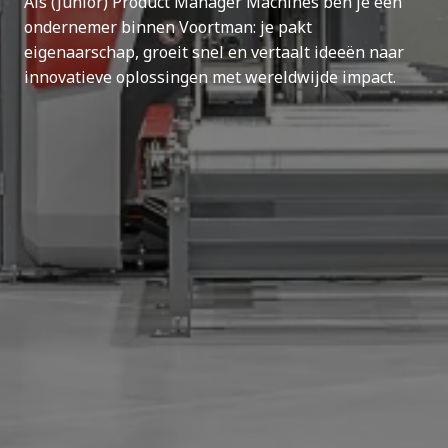
Als (Junior) Product Manager Machines ben je een
ondernemer binnen Voortman: je pakt
eigenaarschap, groeit snel en vertaalt ideeën naar
innovatieve oplossingen met wereldwijde impact.