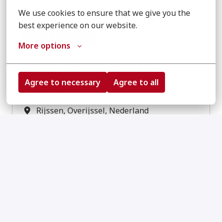
Monee
,
Illinois
,
Verenigde Staten
We use cookies to ensure that we give you the 
best experience on our website.
EN
Bekijk vacature
More options
WERKSTUDENT ONLINE MARKETING
Agree to necessary
Agree to all
Op locatie
Rijssen
,
Overijssel
,
Nederland
NL
EN
Bekijk vacature
LEAD DIGITAL MARKETING
Op locatie
Rijssen
,
Overijssel
,
Nederland